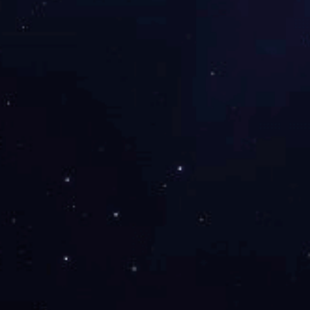
矿用车轮胎磨损情况分析
2021
矿用车因所处环境非常恶劣，在轮胎方
在整个运输成本中占10%至20%的比例，矿
07-14
成本及运输效率。我们则是通过对影响矿用