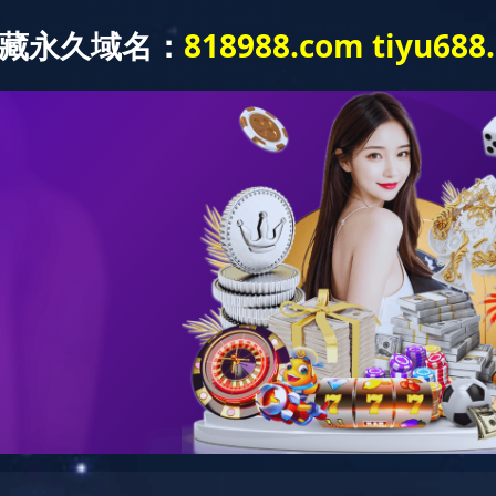
华体会体育官
关于我们
新闻资讯
产品中心
方网站-华体
HOME
ABOUT
NEWS
PRODUCT
新闻资讯
、责任、精新、执着的理念，致力成为您满意的合作伙伴，为客户提供完
会体育(中国)
