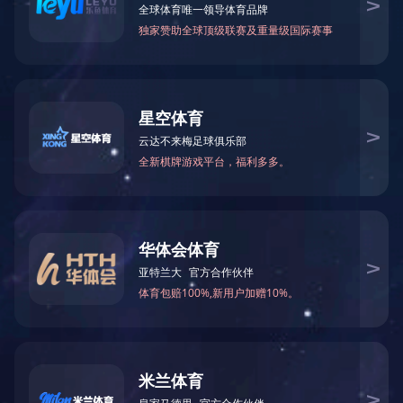


时间：2021-07-20
浏览：12811次
在对叉车轮胎更换时，千斤顶滑脱时被挤住的危险，利用千斤
顶顶起叉车时，确认千斤顶是否已牢固，禁止在顶起的叉车下方爬
动。
叉车轮胎的气压很高，并且很危险。
不要分解、组装轮胎、内胎、轮辋，或给叉车上的叉车轮胎充
气。这些都要有专用设备和技能，以及人员接受培训才能操作。
卸下叉车载荷，将叉车停放在平整，坚实路面上，施加停车制
动。在与所要更换的叉车轮胎下面放置垫块。一定要在规定顶起部
位把叉车顶起。更换前轮胎时，应在外侧门架下面，更换后轮胎